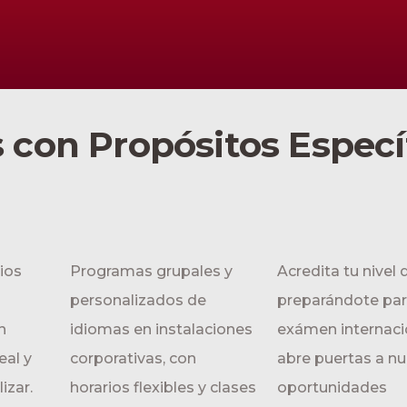
 con Propósitos Especí
rios
Programas grupales y
Acredita tu nivel 
personalizados de
preparándote par
n
idiomas en instalaciones
exámen internaci
eal y
corporativas, con
abre puertas a n
lizar.
horarios flexibles y clases
oportunidades