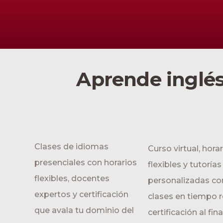
Aprende inglés
Clases de idiomas
Curso virtual, hora
presenciales con horarios
flexibles y tutorías
flexibles, docentes
personalizadas co
expertos y certificación
clases en tiempo r
que avala tu dominio del
certificación al fina