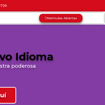
2729
Matrículas Abiertas
vo Idioma
stra poderosa
uí