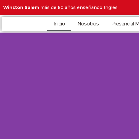
Winston Salem
más de 60 años enseñando Inglés
Inicio
Nosotros
Presencial M