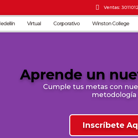
Ventas: 301101
edellín
Virtual
Corporativo
Winston College
Aprende un nue
Cumple tus metas con nue
metodología
Inscríbete Aq