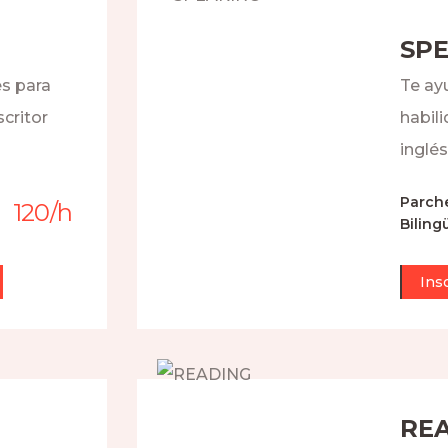
SP
es para
Te ay
critor
habil
inglés
Parch
120
/
h
Biling
Ins
RE