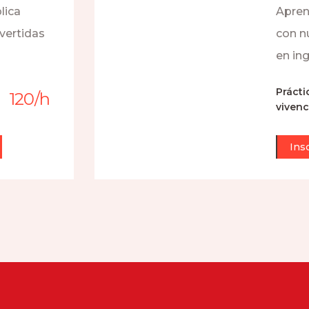
lica
Apren
ivertidas
con n
en ing
Prácti
120
/
h
vivenc
Ins