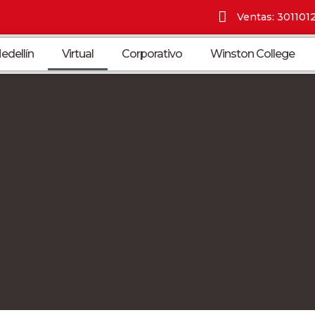
Ventas: 301101
edellín
Virtual
Corporativo
Winston College