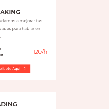
EAKING
udamos a mejorar tus
idades para hablar en
.
e
120
/
h
üe
críbete Aquí
ADING