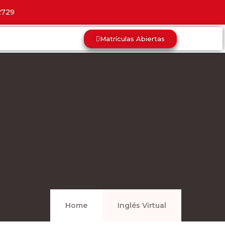
2729
Matrículas Abiertas
Home
Inglés Virtual