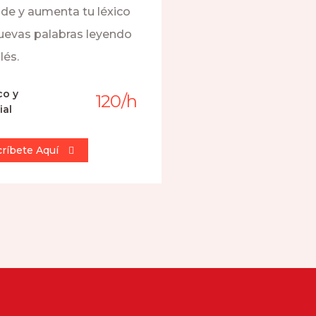
de y aumenta tu léxico
uevas palabras leyendo
lés.
co y
120
/
h
ial
críbete Aquí