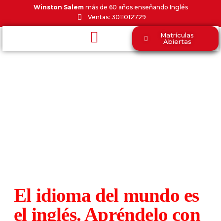
Winston Salem
más de 60 años enseñando Inglés
Ventas: 3011012729
Matrículas
Abiertas
Presencial Medellín
Winston College
Contáctanos
El idioma del mundo es
el inglés. Apréndelo con